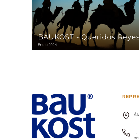
BAUKOST - Queridos Reye
Enero 2024
REPR
Ál
T.
ar