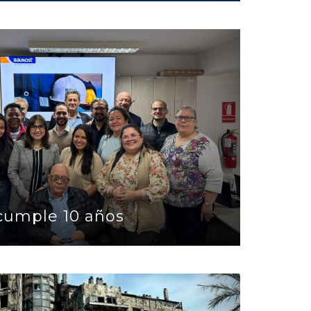
ños
cumple 10 años
mpanar de Valencia (España)