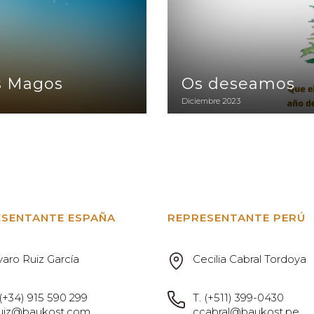
s Magos
Os deseamos
Diciembre 2023
ESENTANTE ESPAÑA
REPRESENTANTE PERÚ
varo Ruiz García
Cecilia Cabral Tordoya
(+34) 915 590 299
T.
(+511) 399-0430
uiz@baukost.com
ccabral@baukost.pe