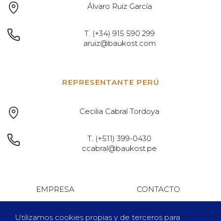
Álvaro Ruiz García
T.
(+34) 915 590 299
aruiz@baukost.com
REPRESENTANTE PERÚ
Cecilia Cabral Tordoya
T.
(+511) 399-0430
ccabral@baukost.pe
EMPRESA
CONTACTO
NOTICIAS
OFICINAS
Utilizamos cookies propias y de terceros para